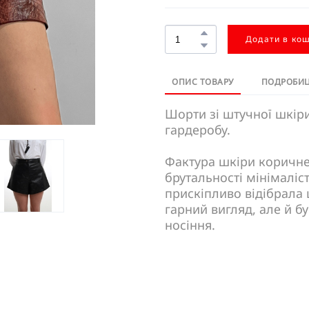
Додати в ко
ОПИС ТОВАРУ
ПОДРОБИЦ
Шорти зі штучної шкіри
гардеробу.
Фактура шкіри коричне
брутальності мінімаліс
прискіпливо відібрала 
гарний вигляд, але й б
носіння.