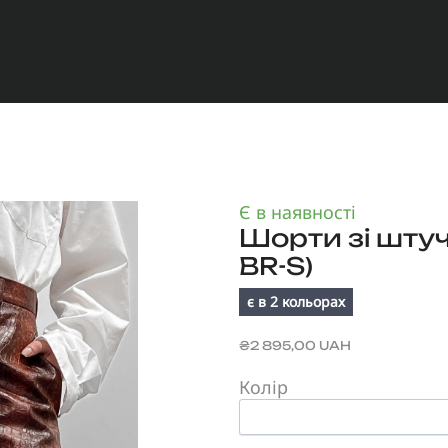
Є в наявності
Шорти зі штуч
BR-S)
є в 2 кольорах
₴2 895,00 UAH
Колір