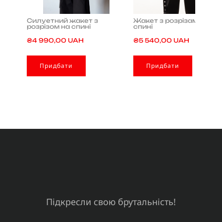
Силуетний жакет з
Жакет з розрізами на
розрізом на спині
спині
₴4 990,00 UAH
₴5 540,00 UAH
Придбати
Придбати
Підкресли свою брутальність!